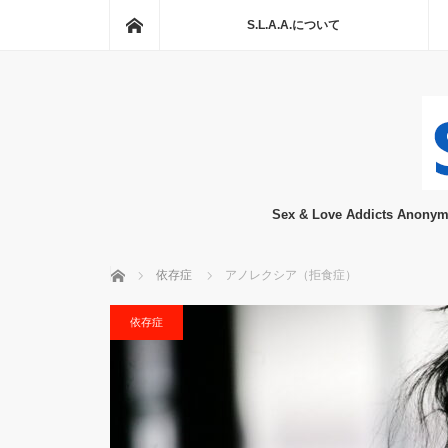
ホーム
S.L.A.A.について
Sex & Love Addicts
ホーム
依存症
アノレクシア（拒食症）
依存症