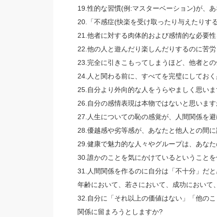
19.性的な習慣(例:マスターベーション)が
20.「不感症(快楽を受け取ったり与えたりす
21.他者に対する肉体的および感情的な必要
22.他の人と遊んだり楽しんだりするのに苦労
23.完全に引きこもってしまうほど、他者と
24.人と関わる前に、すべてを完璧にしておく
25.自分より外向的な人をうらやましく思いま
26.自分の感情表現は本物ではないと思います
27.人生についての恥の感覚が、人間関係を避
28.優越感や劣等感が、あなたと他人との間
29.健康で魅力的な人々やグループは、あな
30.誰かのことを気にかけているということ
31.人間関係を作るのに自分は「不十分」だ
年齢において、若さにおいて、成功において
32.自分に「それ以上の価値はない」「他の
関係に留まろうとしますか?