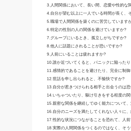
3.人間関係において、⻑い間、恋愛や性的な
4.自分が望む以上に一人でいる時間が⻑く、
5.職場で人間関係を築くのに苦労していますか
6.特定の性別の人の関係を避けていますか?
7.グループにいるとき、孤立しがちですか?
8.他人に話題にされることが恐いですか?
9.人前にいることは疲れますか?
10.誰か近づいてくると、パニックに陥った
11.感情的であることを避けたり、完全に制御
12.世話を申し出られると、不愉快ですか?
13.自分が惹きつけられる相手と出会うのは恐
14.いちゃついたり、駆け引きをする程度の
15.親密な関係を継続してゆく能力について
16.自分のニーズを満たしてくれない人々に
17.性的な状況につながることを恐れて、人
18.実際の人間関係をつくるのではなく、そ