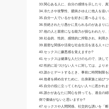
33.関心ある人に、自分の感情を示したり、
34.冷たさや攻撃性、臆病さゆえに他人を追い
35.自分一人でいるかを好きに選べるよりも
36.拒絶されたり愚かに見られるのがあまり
37.他の人と親密になる能力が損なわれたり
38.社会的、性的、感情的に搾取され、利用
39.親密な関係や活発な社会生活を送る人々
40.セックスに嫌悪感を覚えますか?
41.セックスは健康な人だけのもので、決し
42.性的に近づけない人々に対しては、より
43.誰かとデートするとき、事前に時間制限を
44.他者を締め出すために、出身家族と結びつ
45.自分の役に立ってくれない人々に惹かれま
46.誰かがあなたに関心を持っても、過去の
倒で価値がないと思いますか?
47.セックスや人間関係、社交的な誘いを「