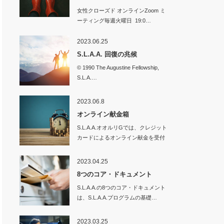
女性クローズド オンラインZoom ミ
ーティング毎週火曜日 19:0…
2023.06.25
S.L.A.A. 回復の兆候
© 1990 The Augustine Fellowship,
S.L.A.…
2023.06.8
オンライン献金箱
S.L.A.A.オオルリGでは、クレジット
カードによるオンライン献金を受付
てい…
2023.04.25
8つのコア・ドキュメント
S.L.A.A.の8つのコア・ドキュメント
は、S.L.A.A.プログラムの基礎…
2023.03.25